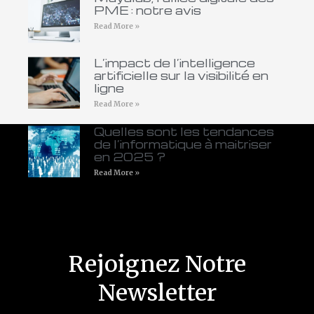
PME : notre avis
Read More »
L’impact de l’intelligence
artificielle sur la visibilité en
ligne
Read More »
Quelles sont les tendances
de l’informatique à maitriser
en 2025 ?
Read More »
Rejoignez Notre
Newsletter