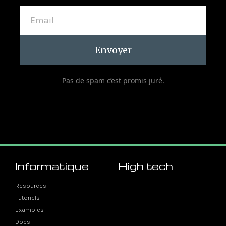
Envoyer
Pas de spam c’est promis juré.
Informatique
High tech
Resources
Tutoriels
Examples
Docs